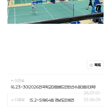
목록
이전글
(6.23~30)2026전국학교대항배드민턴선수권대회(대학)
26.07.01
다음글
25.06.09
(5.2~5)제64회 경남도민체전