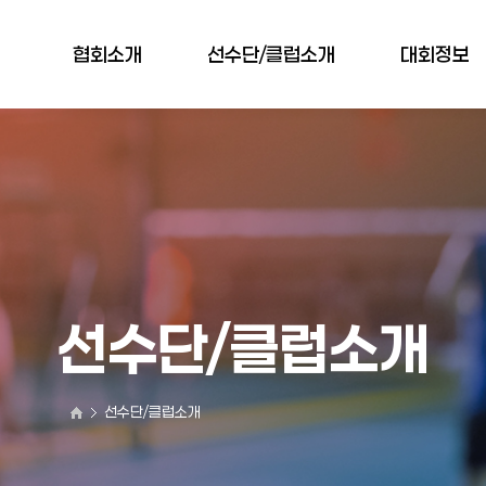
협회소개
선수단/클럽소개
대회정보
인사말
선수단/클럽소개
대회일정
협회연혁
대회공지사항
협회규약
대회결과
조직도
오시는 길
선수단/클럽소개
선수단/클럽소개