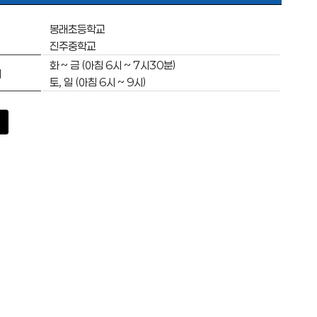
봉래초등학교
진주중학교
화 ~ 금 (아침 6시 ~ 7시30분)
대
토, 일 (아침 6시 ~ 9시)
로