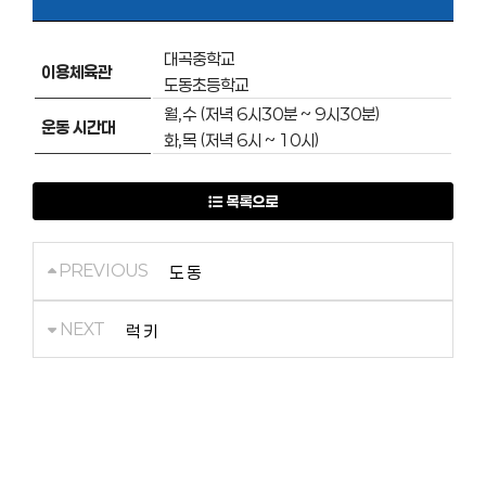
대곡중학교
이용체육관
도동초등학교
월,수 (저녁 6시30분 ~ 9시30분)
운동 시간대
화,목 (저녁 6시 ~ 10시)
목록으로
PREVIOUS
도 동
NEXT
럭 키